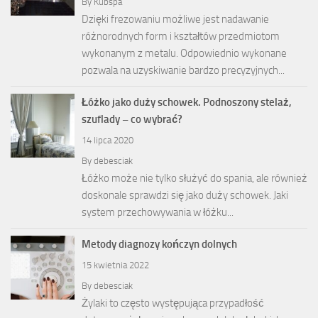
By
Kubspa
Dzięki frezowaniu możliwe jest nadawanie
różnorodnych form i kształtów przedmiotom
wykonanym z metalu. Odpowiednio wykonane
pozwala na uzyskiwanie bardzo precyzyjnych...
Łóżko jako duży schowek. Podnoszony stelaż,
szuflady – co wybrać?
14 lipca 2020
By
debesciak
Łóżko może nie tylko służyć do spania, ale również
doskonale sprawdzi się jako duży schowek. Jaki
system przechowywania w łóżku...
Metody diagnozy kończyn dolnych
15 kwietnia 2022
By
debesciak
Żylaki to często występująca przypadłość