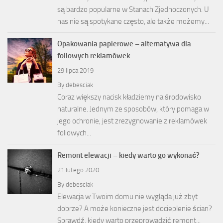
są bardzo popularne w Stanach Zjednoczonych. U
nas nie są spotykane często, ale także możemy...
Opakowania papierowe – alternatywa dla
foliowych reklamówek
29 lipca 2019
By
debesciak
Coraz większy nacisk kładziemy na środowisko
naturalne. Jednym ze sposobów, który pomaga w
jego ochronie, jest zrezygnowanie z reklamówek
foliowych...
Remont elewacji – kiedy warto go wykonać?
21 lutego 2020
By
debesciak
Elewacja w Twoim domu nie wygląda już zbyt
dobrze? A może konieczne jest docieplenie ścian?
Sprawdź, kiedy warto przeprowadzić remont...