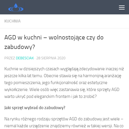
Skip to content
KUCHNIA
AGD w kuchni – wolnostojące czy do
zabudowy?
PRZEZ
DEBESCIAK
·
28 SIERPNIA 2020
Kuchnie w dzisiejszych czasach wyglądają zdecydowanie inaczej niż
jeszcze kilka lat temu. Obecnie stawia się na harmonijną aranżację
tego pomieszczenia, jego funkcjonalność oraz estetyczne
wykończenie. Wiele osób więc zastanawia się, które sprzęty AGD
warto ukryć pod eleganckim frontem i jak to zrobić?
Jaki sprzęt wybrać do zabudowy?
Na rynku różnego rodzaju sprzętów AGD do zabudowy jest wiele –
niemal każde urządzenie znajdziemy również w takiej wersji. Na co