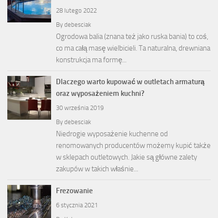
28 lutego 2022
By
debesciak
Ogrodowa balia (znana też jako ruska bania) to coś,
co ma całą masę wielbicieli. Ta naturalna, drewniana
konstrukcja ma formę...
Dlaczego warto kupować w outletach armaturą
oraz wyposażeniem kuchni?
30 września 2019
By
debesciak
Niedrogie wyposażenie kuchenne od
renomowanych producentów możemy kupić także
w sklepach outletowych. Jakie są główne zalety
zakupów w takich właśnie...
Frezowanie
6 stycznia 2021