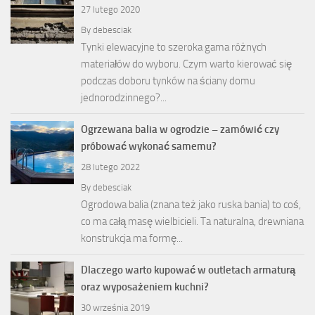
27 lutego 2020
By
debesciak
Tynki elewacyjne to szeroka gama różnych
materiałów do wyboru. Czym warto kierować się
podczas doboru tynków na ściany domu
jednorodzinnego?...
Ogrzewana balia w ogrodzie – zamówić czy
próbować wykonać samemu?
28 lutego 2022
By
debesciak
Ogrodowa balia (znana też jako ruska bania) to coś,
co ma całą masę wielbicieli. Ta naturalna, drewniana
konstrukcja ma formę...
Dlaczego warto kupować w outletach armaturą
oraz wyposażeniem kuchni?
30 września 2019