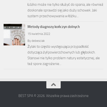
Łóżko może nie tylko służyć do spania, ale również
doskonale sprawdzi się jako duży schowek. Jaki
system przechowywania w łóżku...
Metody diagnozy kończyn dolnych
15 kwietnia 2022
By
debesciak
Żylaki to często występująca przypadłość
dotycząca żył powierzchownych lub głębokich.
Stanowi nie tylko problem natury estetycznej, ale
też spore zagrożenie...
BEST SPA © 2026. Wszelkie prawa zastrzeżone