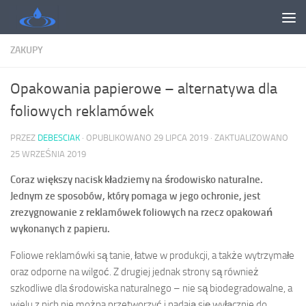
Skip to content
ZAKUPY
Opakowania papierowe – alternatywa dla
foliowych reklamówek
PRZEZ
DEBESCIAK
· OPUBLIKOWANO
29 LIPCA 2019
· ZAKTUALIZOWANO
25 WRZEŚNIA 2019
Coraz większy nacisk kładziemy na środowisko naturalne.
Jednym ze sposobów, który pomaga w jego ochronie, jest
zrezygnowanie z reklamówek foliowych na rzecz opakowań
wykonanych z papieru.
Foliowe reklamówki są tanie, łatwe w produkcji, a także wytrzymałe
oraz odporne na wilgoć. Z drugiej jednak strony są również
szkodliwe dla środowiska naturalnego – nie są biodegradowalne, a
wielu z nich nie można przetworzyć i nadają się wyłącznie do