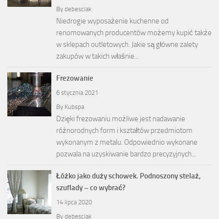
By
debesciak
Niedrogie wyposażenie kuchenne od
renomowanych producentów możemy kupić także
w sklepach outletowych. Jakie są główne zalety
zakupów w takich właśnie...
Frezowanie
6 stycznia 2021
By
Kubspa
Dzięki frezowaniu możliwe jest nadawanie
różnorodnych form i kształtów przedmiotom
wykonanym z metalu. Odpowiednio wykonane
pozwala na uzyskiwanie bardzo precyzyjnych...
Łóżko jako duży schowek. Podnoszony stelaż,
szuflady – co wybrać?
14 lipca 2020
By
debesciak