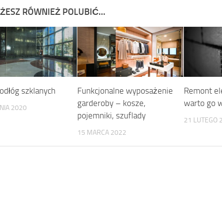
ŻESZ RÓWNIEŻ POLUBIĆ…
podłóg szklanych
Funkcjonalne wyposażenie
Remont ele
garderoby – kosze,
warto go 
NIA 2020
pojemniki, szuflady
21 LUTEGO 
15 MARCA 2022