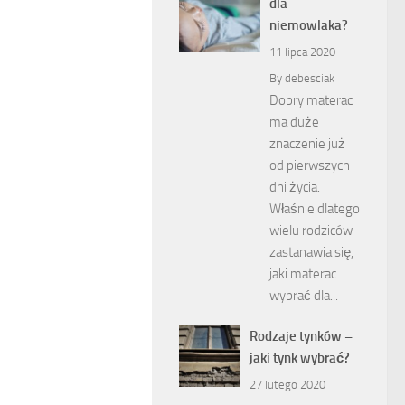
dla
niemowlaka?
11 lipca 2020
By
debesciak
Dobry materac
ma duże
znaczenie już
od pierwszych
dni życia.
Właśnie dlatego
wielu rodziców
zastanawia się,
jaki materac
wybrać dla...
Rodzaje tynków –
jaki tynk wybrać?
27 lutego 2020