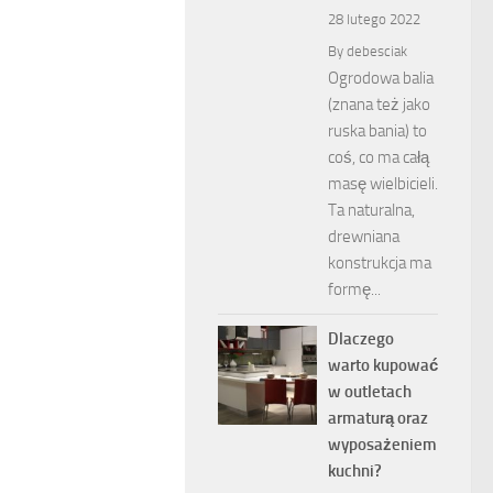
28 lutego 2022
By
debesciak
Ogrodowa balia
(znana też jako
ruska bania) to
coś, co ma całą
masę wielbicieli.
Ta naturalna,
drewniana
konstrukcja ma
formę...
Dlaczego
warto kupować
w outletach
armaturą oraz
wyposażeniem
kuchni?