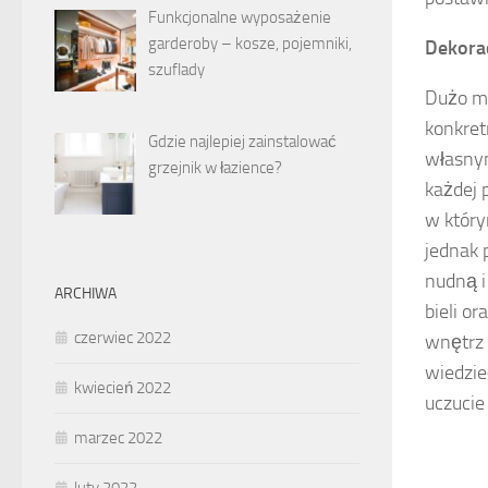
Funkcjonalne wyposażenie
garderoby – kosze, pojemniki,
Dekorac
szuflady
Dużo mo
konkret
Gdzie najlepiej zainstalować
własnym
grzejnik w łazience?
każdej 
w który
jednak 
nudną i
ARCHIWA
bieli o
czerwiec 2022
wnętrz 
wiedzie
kwiecień 2022
uczucie
marzec 2022