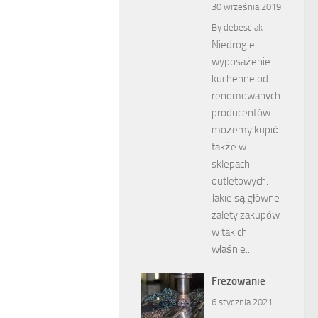
30 września 2019
By
debesciak
Niedrogie
wyposażenie
kuchenne od
renomowanych
producentów
możemy kupić
także w
sklepach
outletowych.
Jakie są główne
zalety zakupów
w takich
właśnie...
Frezowanie
6 stycznia 2021