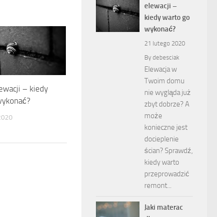
elewacji –
kiedy warto go
wykonać?
21 lutego 2020
By
debesciak
Elewacja w
Twoim domu
wacji – kiedy
nie wygląda już
wykonać?
zbyt dobrze? A
może
2020
konieczne jest
docieplenie
ścian? Sprawdź,
kiedy warto
przeprowadzić
remont...
Jaki materac