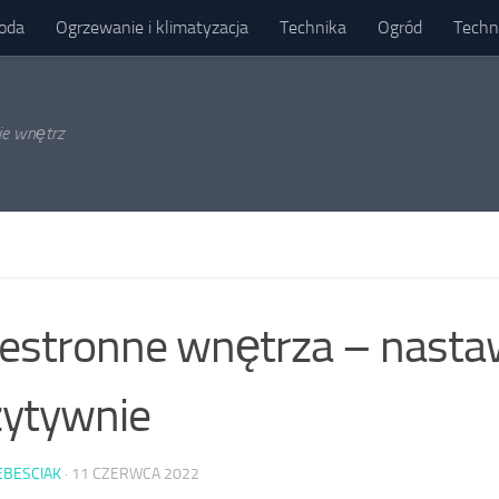
oda
Ogrzewanie i klimatyzacja
Technika
Ogród
Techn
ie wnętrz
estronne wnętrza – nasta
ytywnie
EBESCIAK
·
11 CZERWCA 2022