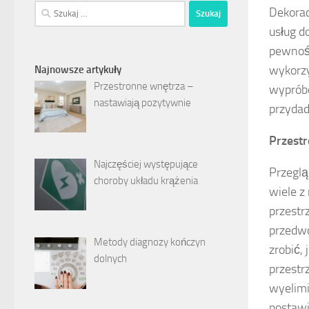
Szukaj:
Dekorac
usług d
pewnośc
wykorzy
Najnowsze artykuły
Przestronne wnętrza –
wypróbo
nastawiają pozytywnie
przydad
Przestr
Najczęściej występujące
Przeglą
choroby układu krążenia
wiele z
przestr
przedwo
Metody diagnozy kończyn
zrobić,
dolnych
przestr
wyelimi
postawi