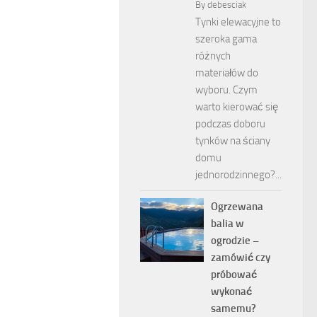
By
debesciak
Tynki elewacyjne to
szeroka gama
różnych
materiałów do
wyboru. Czym
warto kierować się
podczas doboru
tynków na ściany
domu
jednorodzinnego?...
Ogrzewana
balia w
ogrodzie –
zamówić czy
próbować
wykonać
samemu?