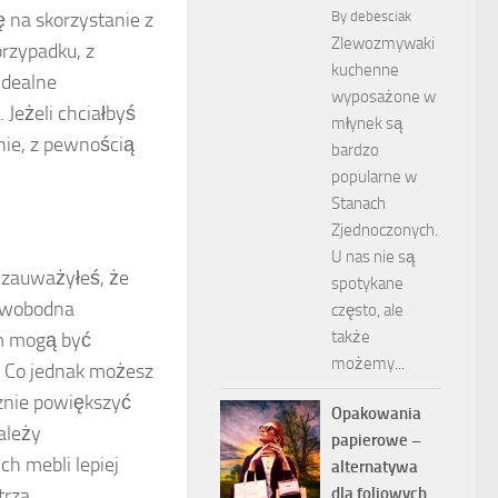
ę na skorzystanie z
By
debesciak
Zlewozmywaki
rzypadku, z
kuchenne
idealne
wyposażone w
 Jeżeli chciałbyś
młynek są
nie, z pewnością
bardzo
popularne w
Stanach
Zjednoczonych.
U nas nie są
 zauważyłeś, że
spotykane
 swobodna
często, ale
także
em mogą być
możemy...
. Co jednak możesz
cznie powiększyć
Opakowania
ależy
papierowe –
h mebli lepiej
alternatywa
rza.
dla foliowych