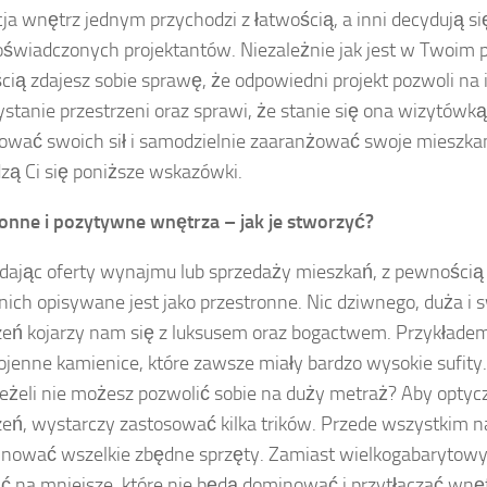
ja wnętrz jednym przychodzi z łatwością, a inni decydują si
oświadczonych projektantów. Niezależnie jak jest w Twoim p
ią zdajesz sobie sprawę, że odpowiedni projekt pozwoli na 
stanie przestrzeni oraz sprawi, że stanie się ona wizytówką.
wać swoich sił i samodzielnie zaaranżować swoje mieszka
zą Ci się poniższe wskazówki.
onne i pozytywne wnętrza – jak je stworzyć?
dając oferty wynajmu lub sprzedaży mieszkań, z pewnością
 nich opisywane jest jako przestronne. Nic dziwnego, duża i
zeń kojarzy nam się z luksusem oraz bogactwem. Przykład
jenne kamienice, które zawsze miały bardzo wysokie sufity
 jeżeli nie możesz pozwolić sobie na duży metraż? Aby opty
zeń, wystarczy zastosować kilka trików. Przede wszystkim n
nować wszelkie zbędne sprzęty. Zamiast wielkogabarytowyc
ć na mniejsze, które nie będą dominować i przytłaczać wnęt