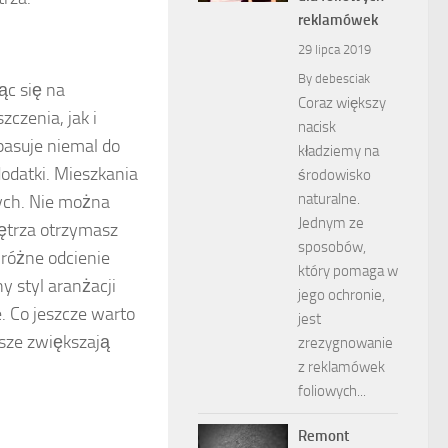
reklamówek
29 lipca 2019
By
debesciak
ąc się na
Coraz większy
czenia, jak i
nacisk
pasuje niemal do
kładziemy na
dodatki. Mieszkania
środowisko
naturalne.
nych. Nie można
Jednym ze
ętrza otrzymasz
sposobów,
 różne odcienie
który pomaga w
y styl aranżacji
jego ochronie,
. Co jeszcze warto
jest
wsze zwiększają
zrezygnowanie
z reklamówek
foliowych...
Remont