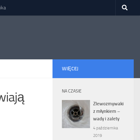
ika
WIĘCEJ
NA CZASIE
wiają
Zlewozmywaki
z młynkiem –
wady i zalety
4 października
2019