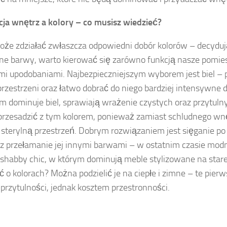
ja wnętrz a kolory – co musisz wiedzieć?
że zdziałać zwłaszcza odpowiedni dobór kolorów – decyduj
ne barwy, warto kierować się zarówno funkcją nasze pomiesz
i upodobaniami. Najbezpieczniejszym wyborem jest biel – 
przestrzeni oraz łatwo dobrać do niego bardziej intensywne 
m dominuje biel, sprawiają wrażenie czystych oraz przytul
przesadzić z tym kolorem, ponieważ zamiast schludnego wn
 sterylną przestrzeń. Dobrym rozwiązaniem jest sięganie po
raz przełamanie jej innymi barwami – w ostatnim czasie modn
shabby chic, w którym dominują meble stylizowane na stare
ć o kolorach? Można podzielić je na ciepłe i zimne – te pier
 przytulności, jednak kosztem przestronności.