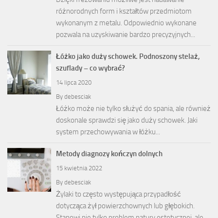
różnorodnych form i kształtów przedmiotom
wykonanym z metalu. Odpowiednio wykonane
pozwala na uzyskiwanie bardzo precyzyjnych...
Łóżko jako duży schowek. Podnoszony stelaż,
szuflady – co wybrać?
14 lipca 2020
By
debesciak
Łóżko może nie tylko służyć do spania, ale również
doskonale sprawdzi się jako duży schowek. Jaki
system przechowywania w łóżku...
Metody diagnozy kończyn dolnych
15 kwietnia 2022
By
debesciak
Żylaki to często występująca przypadłość
dotycząca żył powierzchownych lub głębokich.
Stanowi nie tylko problem natury estetycznej, ale