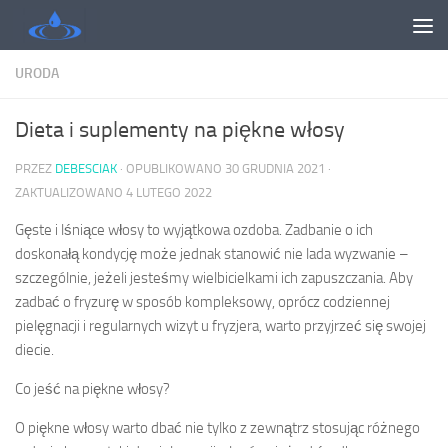
Skip to content
URODA
Dieta i suplementy na piękne włosy
PRZEZ
DEBESCIAK
· OPUBLIKOWANO
30 GRUDNIA 2021
·
ZAKTUALIZOWANO
4 LUTEGO 2022
Gęste i lśniące włosy to wyjątkowa ozdoba. Zadbanie o ich
doskonałą kondycję może jednak stanowić nie lada wyzwanie –
szczególnie, jeżeli jesteśmy wielbicielkami ich zapuszczania. Aby
zadbać o fryzurę w sposób kompleksowy, oprócz codziennej
pielęgnacji i regularnych wizyt u fryzjera, warto przyjrzeć się swojej
diecie.
Co jeść na piękne włosy?
O piękne włosy warto dbać nie tylko z zewnątrz stosując różnego