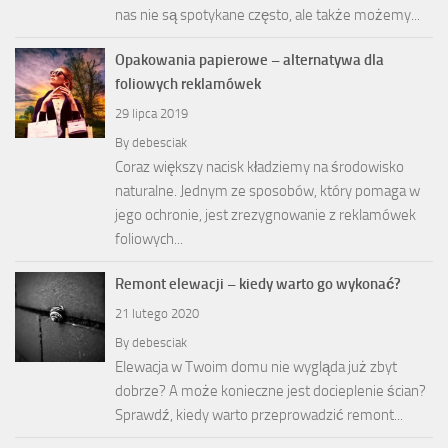
nas nie są spotykane często, ale także możemy...
Opakowania papierowe – alternatywa dla
foliowych reklamówek
29 lipca 2019
By
debesciak
Coraz większy nacisk kładziemy na środowisko
naturalne. Jednym ze sposobów, który pomaga w
jego ochronie, jest zrezygnowanie z reklamówek
foliowych...
Remont elewacji – kiedy warto go wykonać?
21 lutego 2020
By
debesciak
Elewacja w Twoim domu nie wygląda już zbyt
dobrze? A może konieczne jest docieplenie ścian?
Sprawdź, kiedy warto przeprowadzić remont...