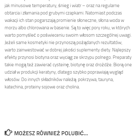
jak minusowe temperatury, śnieg i wiatr – oraz na regularne
obtarcia i złamania pod grubymi czapkami. Natomiast podczas
wakacji ich stan pogarszają promienie słoneczne, słona woda w
morzu albo chlorowana w basenie. Są to więc pory roku, w których
warto pomyśleć o poświeceniu swoim włosom szczególnej uwagi.
Jeżeli same kosmetyki nie przynoszą pożądanych rezultatów,
warto zainwestować w dobrej jakości suplementy diety. Najlepszy
efekty przynosi biotyna oraz wyciąg ze skrzypu polnego. Preparaty
takie mogą też zawierać cysteinę, biotynę oraz drożdże. Biorą one
udział w produkcji keratyny, dlatego szybko poprawiają wygląd
włosów. Do innych składników należą: pokrzywa, tauryna,
katechina, proteiny sojowe oraz cholina.
MOŻESZ RÓWNIEŻ POLUBIĆ…