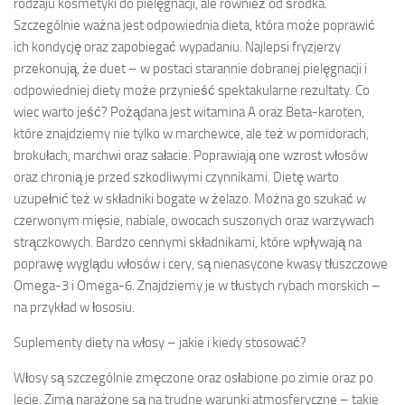
rodzaju kosmetyki do pielęgnacji, ale również od środka.
Szczególnie ważna jest odpowiednia dieta, która może poprawić
ich kondycję oraz zapobiegać wypadaniu. Najlepsi fryzjerzy
przekonują, że duet – w postaci starannie dobranej pielęgnacji i
odpowiedniej diety może przynieść spektakularne rezultaty. Co
wiec warto jeść? Pożądana jest witamina A oraz Beta-karoten,
które znajdziemy nie tylko w marchewce, ale też w pomidorach,
brokułach, marchwi oraz sałacie. Poprawiają one wzrost włosów
oraz chronią je przed szkodliwymi czynnikami. Dietę warto
uzupełnić też w składniki bogate w żelazo. Można go szukać w
czerwonym mięsie, nabiale, owocach suszonych oraz warzywach
strączkowych. Bardzo cennymi składnikami, które wpływają na
poprawę wyglądu włosów i cery, są nienasycone kwasy tłuszczowe
Omega-3 i Omega-6. Znajdziemy je w tłustych rybach morskich –
na przykład w łososiu.
Suplementy diety na włosy – jakie i kiedy stosować?
Włosy są szczególnie zmęczone oraz osłabione po zimie oraz po
lecie. Zimą narażone są na trudne warunki atmosferyczne – takie