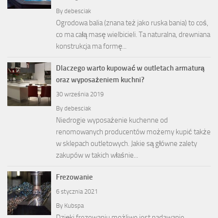
By
debesciak
Ogrodowa balia (znana też jako ruska bania) to coś,
co ma całą masę wielbicieli. Ta naturalna, drewniana
konstrukcja ma formę...
Dlaczego warto kupować w outletach armaturą
oraz wyposażeniem kuchni?
30 września 2019
By
debesciak
Niedrogie wyposażenie kuchenne od
renomowanych producentów możemy kupić także
w sklepach outletowych. Jakie są główne zalety
zakupów w takich właśnie...
Frezowanie
6 stycznia 2021
By
Kubspa
Dzięki frezowaniu możliwe jest nadawanie