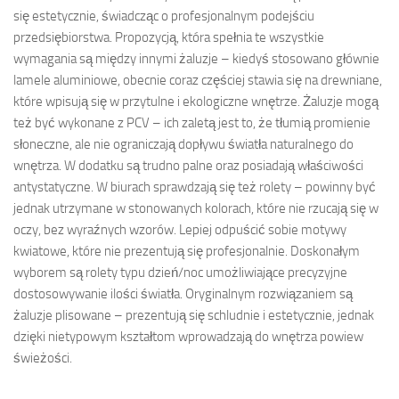
się estetycznie, świadcząc o profesjonalnym podejściu
przedsiębiorstwa. Propozycją, która spełnia te wszystkie
wymagania są między innymi żaluzje – kiedyś stosowano głównie
lamele aluminiowe, obecnie coraz częściej stawia się na drewniane,
które wpisują się w przytulne i ekologiczne wnętrze. Żaluzje mogą
też być wykonane z PCV – ich zaletą jest to, że tłumią promienie
słoneczne, ale nie ograniczają dopływu światła naturalnego do
wnętrza. W dodatku są trudno palne oraz posiadają właściwości
antystatyczne. W biurach sprawdzają się też rolety – powinny być
jednak utrzymane w stonowanych kolorach, które nie rzucają się w
oczy, bez wyraźnych wzorów. Lepiej odpuścić sobie motywy
kwiatowe, które nie prezentują się profesjonalnie. Doskonałym
wyborem są rolety typu dzień/noc umożliwiające precyzyjne
dostosowywanie ilości światła. Oryginalnym rozwiązaniem są
żaluzje plisowane – prezentują się schludnie i estetycznie, jednak
dzięki nietypowym kształtom wprowadzają do wnętrza powiew
świeżości.