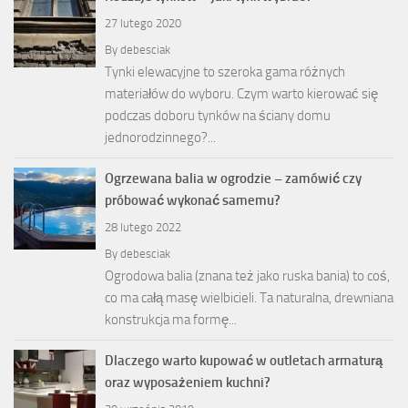
27 lutego 2020
By
debesciak
Tynki elewacyjne to szeroka gama różnych
materiałów do wyboru. Czym warto kierować się
podczas doboru tynków na ściany domu
jednorodzinnego?...
Ogrzewana balia w ogrodzie – zamówić czy
próbować wykonać samemu?
28 lutego 2022
By
debesciak
Ogrodowa balia (znana też jako ruska bania) to coś,
co ma całą masę wielbicieli. Ta naturalna, drewniana
konstrukcja ma formę...
Dlaczego warto kupować w outletach armaturą
oraz wyposażeniem kuchni?