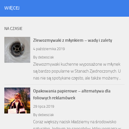
WIĘCEJ
NA CZASIE
Zlewozmywaki z młynkiem – wady i zalety
4 października 2019
By
debesciak
Zlewozmywaki kuchenne wyposażone w młynek
są bardzo popularne w Stanach Zjednoczonych. U
nas nie są spotykane często, ale także możemy...
Opakowania papierowe – alternatywa dla
foliowych reklamówek
29 lipca 2019
By
debesciak
Coraz większy nacisk kładziemy na środowisko
naturalne. Jednym ze sposobów, który pomaga w