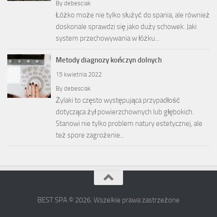
By
debesciak
Łóżko może nie tylko służyć do spania, ale również
doskonale sprawdzi się jako duży schowek. Jaki
system przechowywania w łóżku...
Metody diagnozy kończyn dolnych
15 kwietnia 2022
By
debesciak
Żylaki to często występująca przypadłość
dotycząca żył powierzchownych lub głębokich.
Stanowi nie tylko problem natury estetycznej, ale
też spore zagrożenie...
BEST SPA © 2026. Wszelkie prawa zastrzeżone