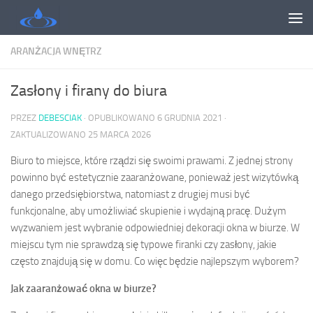
Skip to content
ARANŻACJA WNĘTRZ
Zasłony i firany do biura
PRZEZ
DEBESCIAK
· OPUBLIKOWANO
6 GRUDNIA 2021
·
ZAKTUALIZOWANO
25 MARCA 2026
Biuro to miejsce, które rządzi się swoimi prawami. Z jednej strony
powinno być estetycznie zaaranżowane, ponieważ jest wizytówką
danego przedsiębiorstwa, natomiast z drugiej musi być
funkcjonalne, aby umożliwiać skupienie i wydajną pracę. Dużym
wyzwaniem jest wybranie odpowiedniej dekoracji okna w biurze. W
miejscu tym nie sprawdzą się typowe firanki czy zasłony, jakie
często znajdują się w domu. Co więc będzie najlepszym wyborem?
Jak zaaranżować okna w biurze?