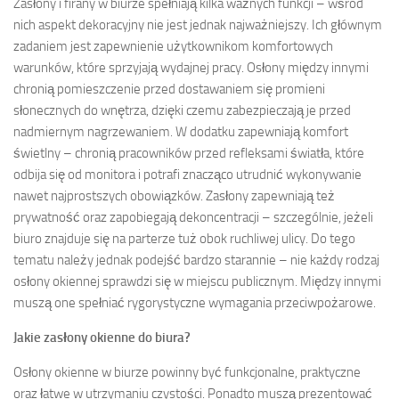
Zasłony i firany w biurze spełniają kilka ważnych funkcji – wśród
nich aspekt dekoracyjny nie jest jednak najważniejszy. Ich głównym
zadaniem jest zapewnienie użytkownikom komfortowych
warunków, które sprzyjają wydajnej pracy. Osłony między innymi
chronią pomieszczenie przed dostawaniem się promieni
słonecznych do wnętrza, dzięki czemu zabezpieczają je przed
nadmiernym nagrzewaniem. W dodatku zapewniają komfort
świetlny – chronią pracowników przed refleksami światła, które
odbija się od monitora i potrafi znacząco utrudnić wykonywanie
nawet najprostszych obowiązków. Zasłony zapewniają też
prywatność oraz zapobiegają dekoncentracji – szczególnie, jeżeli
biuro znajduje się na parterze tuż obok ruchliwej ulicy. Do tego
tematu należy jednak podejść bardzo starannie – nie każdy rodzaj
osłony okiennej sprawdzi się w miejscu publicznym. Między innymi
muszą one spełniać rygorystyczne wymagania przeciwpożarowe.
Jakie zasłony okienne do biura?
Osłony okienne w biurze powinny być funkcjonalne, praktyczne
oraz łatwe w utrzymaniu czystości. Ponadto muszą prezentować