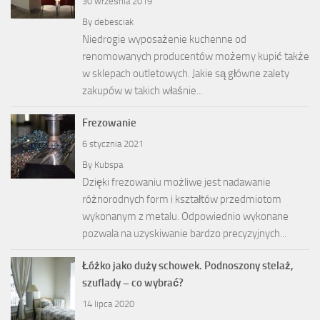
30 września 2019
By
debesciak
Niedrogie wyposażenie kuchenne od
renomowanych producentów możemy kupić także
w sklepach outletowych. Jakie są główne zalety
zakupów w takich właśnie...
Frezowanie
6 stycznia 2021
By
Kubspa
Dzięki frezowaniu możliwe jest nadawanie
różnorodnych form i kształtów przedmiotom
wykonanym z metalu. Odpowiednio wykonane
pozwala na uzyskiwanie bardzo precyzyjnych...
Łóżko jako duży schowek. Podnoszony stelaż,
szuflady – co wybrać?
14 lipca 2020