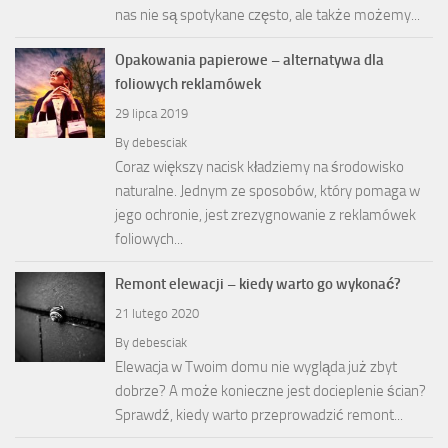
nas nie są spotykane często, ale także możemy...
Opakowania papierowe – alternatywa dla
foliowych reklamówek
29 lipca 2019
By
debesciak
Coraz większy nacisk kładziemy na środowisko
naturalne. Jednym ze sposobów, który pomaga w
jego ochronie, jest zrezygnowanie z reklamówek
foliowych...
Remont elewacji – kiedy warto go wykonać?
21 lutego 2020
By
debesciak
Elewacja w Twoim domu nie wygląda już zbyt
dobrze? A może konieczne jest docieplenie ścian?
Sprawdź, kiedy warto przeprowadzić remont...