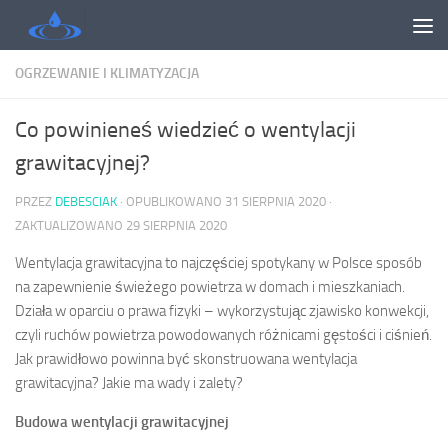
Skip to content
OGRZEWANIE I KLIMATYZACJA
Co powinieneś wiedzieć o wentylacji
grawitacyjnej?
PRZEZ
DEBESCIAK
· OPUBLIKOWANO
31 SIERPNIA 2020
·
ZAKTUALIZOWANO
29 SIERPNIA 2020
Wentylacja grawitacyjna to najczęściej spotykany w Polsce sposób
na zapewnienie świeżego powietrza w domach i mieszkaniach.
Działa w oparciu o prawa fizyki – wykorzystując zjawisko konwekcji,
czyli ruchów powietrza powodowanych różnicami gęstości i ciśnień.
Jak prawidłowo powinna być skonstruowana wentylacja
grawitacyjna? Jakie ma wady i zalety?
Budowa wentylacji grawitacyjnej