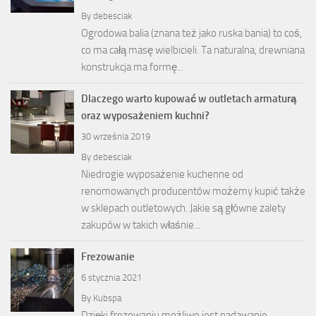
By
debesciak
Ogrodowa balia (znana też jako ruska bania) to coś,
co ma całą masę wielbicieli. Ta naturalna, drewniana
konstrukcja ma formę...
Dlaczego warto kupować w outletach armaturą
oraz wyposażeniem kuchni?
30 września 2019
By
debesciak
Niedrogie wyposażenie kuchenne od
renomowanych producentów możemy kupić także
w sklepach outletowych. Jakie są główne zalety
zakupów w takich właśnie...
Frezowanie
6 stycznia 2021
By
Kubspa
Dzięki frezowaniu możliwe jest nadawanie