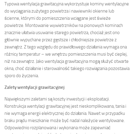
Typowa wentylacja grawitacyjna wykorzystuje kominy wentylacyjne
do wyciągania zużytego powietrza i nawiewniki okienne lub
ścienne, którymi do pomieszczenia wciągane jest świeże
powietrze. Montowanie wywietrzników na pionowych kominach
znacznie ułatwia usuwanie starego powietrza, chociaż jest ono
głównie wypychane przez gęstsze i chłodniejsze powietrze z
zewnątrz. Z tego względu do prawidłowego działania wymaga ona
różnicy temperatur – we wnętrzu pomieszczenia musi być cieplej,
niż na zewnątrz. Jako wentylacja grawitacyjna mogą służyć otwarte
okna, choć działanie i sterowalność takiego rozwiązania pozostawia
sporo do życzenia.
Zalety wentylacji grawitacyjnej
Największymi zaletami są koszty inwestycji i eksploatacji.
Konstrukcja wentylacji grawitacyjnej jest nieskomplikowana, tania i
nie wymaga energii elektrycznej do działania. Nawet w przypadku
braku prądu mieszkanie może być nadal należycie wentylowane.
Odpowiednio rozplanowana i wykonana może zapewniać