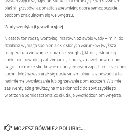
wystarczającą wydajność, skutecznie chroniąc przed rozwojem
pleśni i grzybów, a ponadto zapewniając dobre samopoczucie
osobom znajdującym się we wnętrzu.
Wady wentylacji grawitacyjnej
Niestety ten rodzaj wentylacji ma również swoje wady – m.in. do
działania wymaga spełnienia określonych warunków (wyższa
temperatura we wnętrzu, niż na zewnątrz), które, jeśli nie są
spełnione powodują zatrzymanie jej pracy, a nawet odwrócenie
ciągu – co może skutkować nieprzyjemnymi zapachami z łazienek i
kuchni. Można wspierać się otwieraniem okien, ale powoduje to
nadmierne wychładzanie lub ogrzewanie pomieszczeń. W zimie
zaś wentylacja grawitacyjna ma skłonność do zbyt szybkiego
wietrzenia pomieszczenia, co skutkuje wychłodzeniem wnętrza.
MOŻESZ RÓWNIEŻ POLUBIĆ…