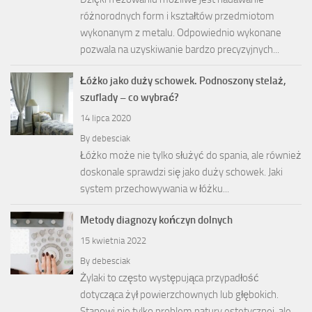
różnorodnych form i kształtów przedmiotom
wykonanym z metalu. Odpowiednio wykonane
pozwala na uzyskiwanie bardzo precyzyjnych...
Łóżko jako duży schowek. Podnoszony stelaż,
szuflady – co wybrać?
14 lipca 2020
By
debesciak
Łóżko może nie tylko służyć do spania, ale również
doskonale sprawdzi się jako duży schowek. Jaki
system przechowywania w łóżku...
Metody diagnozy kończyn dolnych
15 kwietnia 2022
By
debesciak
Żylaki to często występująca przypadłość
dotycząca żył powierzchownych lub głębokich.
Stanowi nie tylko problem natury estetycznej, ale